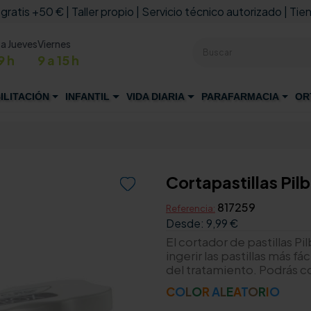
 gratis +50 € | Taller propio | Servicio técnico autorizado | Tien
 a Jueves
Viernes
9 h
9 a 15 h
ILITACIÓN
INFANTIL
VIDA DIARIA
PARAFARMACIA
OR
Cortapastillas Pil

817259
Referencia:
Desde:
9,99 €
El cortador de pastillas Pi
ingerir las pastillas más 
del tratamiento. Podrás co
C
O
L
O
R
A
L
E
A
T
O
R
I
O