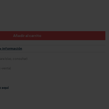
Añadir al carrito
+ información
ra Islas, consultar)
t-venta)
c aquí