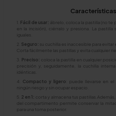
Característica
1.
Fácil de usar:
ábrelo, coloca la pastilla (no te
en la incisión), ciérralo y presiona. La pastill
iguales.
2.
Seguro:
su cuchilla es inaccesible para evitar
Corta fácilmente las pastillas y evita cualquier r
3.
Preciso:
coloca la pastilla en cualquier posici
precisión y, seguidamente, la cuchilla intern
idénticas.
4.
Compacto y ligero
: puede llevarse en el 
ningún riesgo y sin ocupar espacio.
5.
2 en 1:
corta y almacena tus pastillas.Además,
del compartimento permite conservar la mitad n
para una toma posterior.