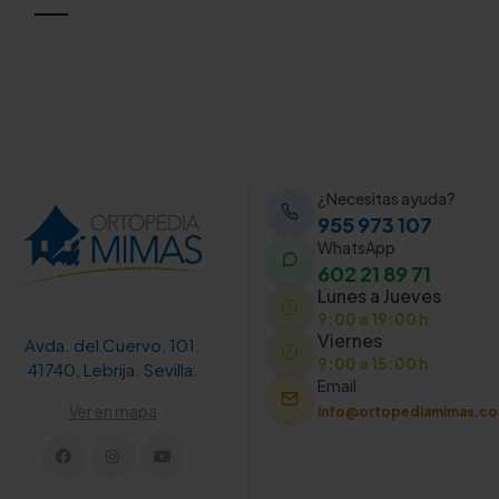
¿Necesitas ayuda?
955 973 107
WhatsApp
602 21 89 71
Lunes a Jueves
9:00 a 19:00 h
Viernes
Avda. del Cuervo, 101.
9:00 a 15:00 h
41740, Lebrija. Sevilla.
Email
Ver en mapa
info@ortopediamimas.c