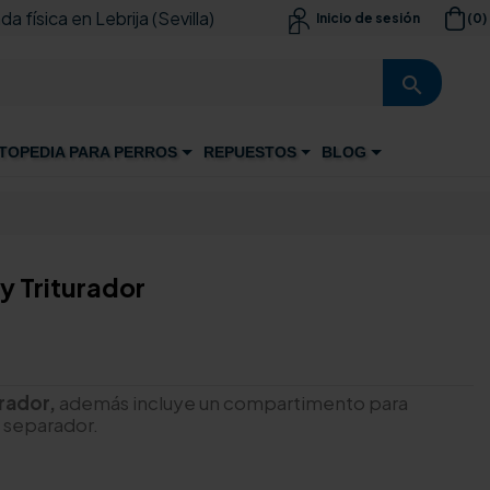
da física en Lebrija (Sevilla)
(0)
Inicio de sesión

search
TOPEDIA PARA PERROS
REPUESTOS
BLOG
 y Triturador
urador,
además incluye un compartimento para
n separador.