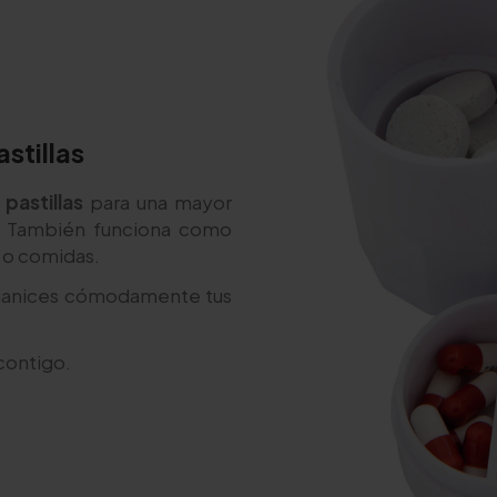
stillas
 pastillas
para una mayor
s. También funciona como
s o comidas.
ganices cómodamente tus
contigo.