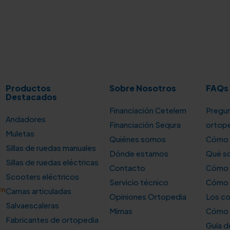
Productos
Sobre Nosotros
FAQs
Destacados
Financiación Cetelem
Pregun
Andadores
Financiación Sequra
ortop
Muletas
Quiénes somos
Cómo u
Sillas de ruedas manuales
Dónde estamos
Qué so
Sillas de ruedas eléctricas
Contacto
Cómo e
Scooters eléctricos
Servicio técnico
Cómo e
om
Camas articuladas
Opiniones Ortopedia
Los co
Salvaescaleras
Mimas
Cómo s
Fabricantes de ortopedia
Guía 