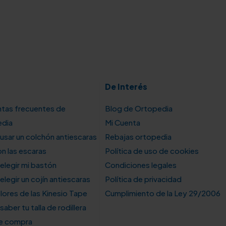
De Interés
tas frecuentes de
Blog de Ortopedia
edia
Mi Cuenta
sar un colchón antiescaras
Rebajas ortopedia
n las escaras
Política de uso de cookies
legir mi bastón
Condiciones legales
legir un cojín antiescaras
Política de privacidad
lores de las Kinesio Tape
Cumplimiento de la Ley 29/2006
aber tu talla de rodillera
de compra