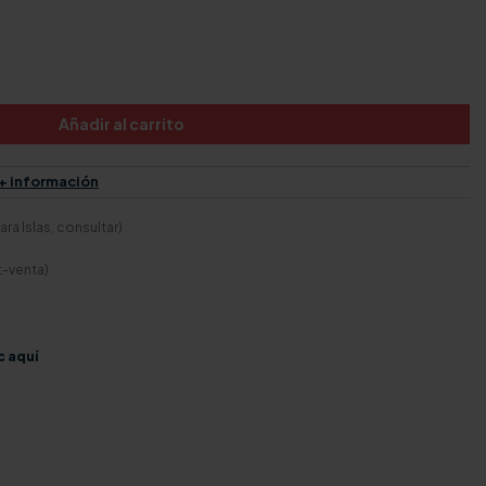
Añadir al carrito
+ información
ra Islas, consultar)
t-venta)
c aquí