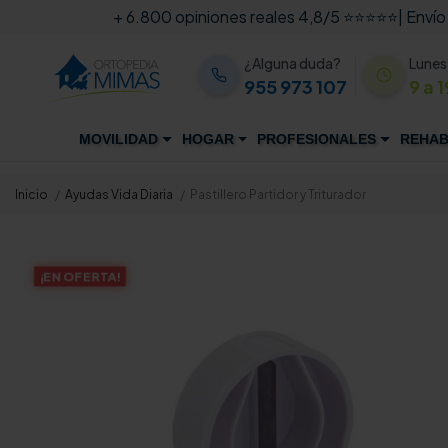
+ 6.800 opiniones reales 4,8/5 ⭐⭐⭐⭐⭐
| Envío
¿Alguna duda?
Lunes
955 973 107
9 a 1
MOVILIDAD
HOGAR
PROFESIONALES
REHAB
Inicio
Ayudas Vida Diaria
Pastillero Partidor y Triturador
¡EN OFERTA!