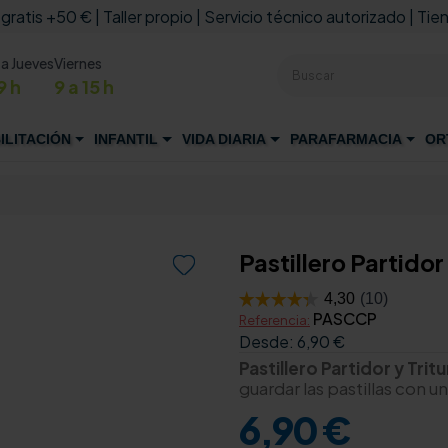
 gratis +50 € | Taller propio | Servicio técnico autorizado | Tien
 a Jueves
Viernes
9 h
9 a 15 h
ILITACIÓN
INFANTIL
VIDA DIARIA
PARAFARMACIA
OR
Pastillero Partidor

PASCCP
Referencia:
Desde:
6,90 €
Pastillero Partidor y Trit
guardar las pastillas con u
6,90 €