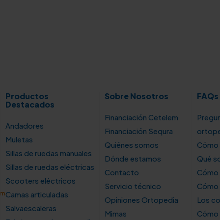
Productos
Sobre Nosotros
FAQs
Destacados
Financiación Cetelem
Pregun
Andadores
Financiación Sequra
ortop
Muletas
Quiénes somos
Cómo u
Sillas de ruedas manuales
Dónde estamos
Qué so
Sillas de ruedas eléctricas
Contacto
Cómo e
Scooters eléctricos
Servicio técnico
Cómo e
om
Camas articuladas
Opiniones Ortopedia
Los co
Salvaescaleras
Mimas
Cómo s