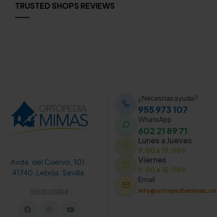
TRUSTED SHOPS REVIEWS
¿Necesitas ayuda?
955 973 107
WhatsApp
602 21 89 71
Lunes a Jueves
9:00 a 19:00 h
Viernes
Avda. del Cuervo, 101.
9:00 a 15:00 h
41740, Lebrija. Sevilla.
Email
Ver en mapa
info@ortopediamimas.c