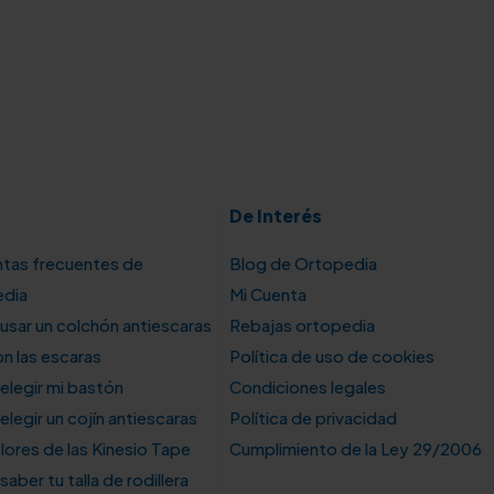
De Interés
tas frecuentes de
Blog de Ortopedia
edia
Mi Cuenta
sar un colchón antiescaras
Rebajas ortopedia
n las escaras
Política de uso de cookies
legir mi bastón
Condiciones legales
legir un cojín antiescaras
Política de privacidad
lores de las Kinesio Tape
Cumplimiento de la Ley 29/2006
aber tu talla de rodillera