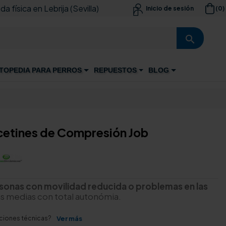
da física en Lebrija (Sevilla)
(0)
Inicio de sesión

search
TOPEDIA PARA PERROS
REPUESTOS
BLOG
etines de Compresión Job
sonas con movilidad reducida o problemas en las
s medias con total autonómia.
aciones técnicas?
Ver más