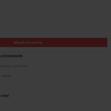
Añadir al carrito
+ información
ra Islas, consultar)
t-venta)
c aquí