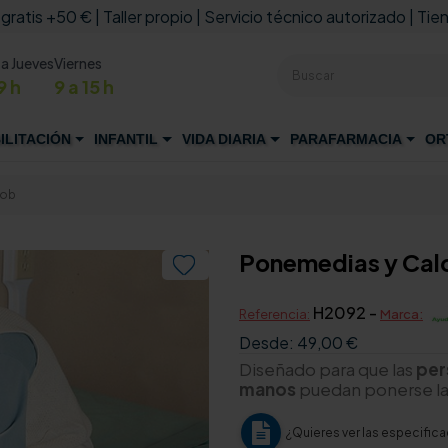
 gratis +50 € | Taller propio | Servicio técnico autorizado | Tien
 a Jueves
Viernes
9 h
9 a 15 h
ILITACIÓN
INFANTIL
VIDA DIARIA
PARAFARMACIA
OR
Job
Ponemedias y Calc

H2092 -
Referencia:
Marca:
Desde:
49,00 €
Diseñado para que las
per
manos
puedan ponerse la
¿Quieres ver las especific