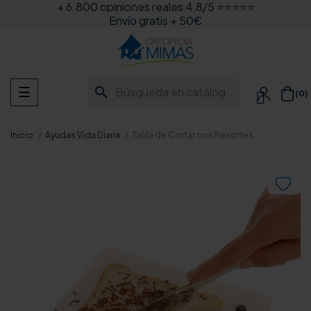
+ 6.800 opiniones reales 4,8/5 ⭐⭐⭐⭐⭐
Envío gratis + 50€
Navegación
search
☰
(0)

de
palanca
Inicio
Ayudas Vida Diaria
Tabla de Cortar con Resortes
