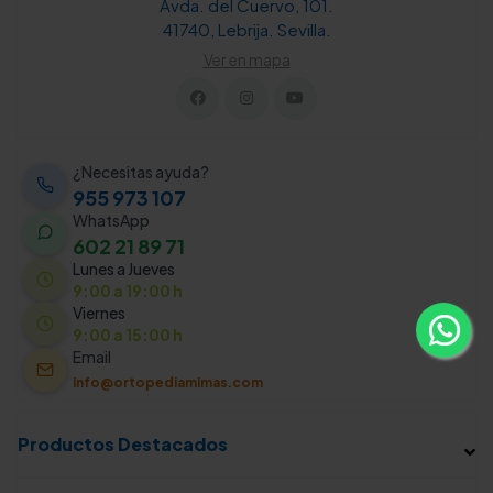
Avda. del Cuervo, 101.
41740, Lebrija. Sevilla.
Ver en mapa
¿Necesitas ayuda?
955 973 107
WhatsApp
602 21 89 71
Lunes a Jueves
9:00 a 19:00 h
Viernes
9:00 a 15:00 h
Email
info@ortopediamimas.com
Productos Destacados