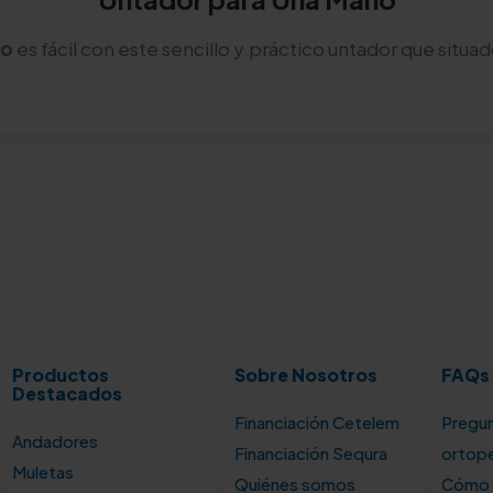
no
es fácil con este sencillo y práctico untador que situad
Productos
Sobre Nosotros
FAQs
Destacados
Financiación Cetelem
Pregun
Andadores
Financiación Sequra
ortop
Muletas
Quiénes somos
Cómo u