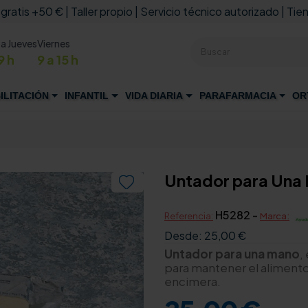
 gratis +50 € | Taller propio | Servicio técnico autorizado | Tien
 a Jueves
Viernes
9 h
9 a 15 h
ILITACIÓN
INFANTIL
VIDA DIARIA
PARAFARMACIA
OR
Untador para Una

H5282 -
Referencia:
Marca:
Desde:
25,00 €
Untador para una mano
,
para mantener el alimento 
encimera.