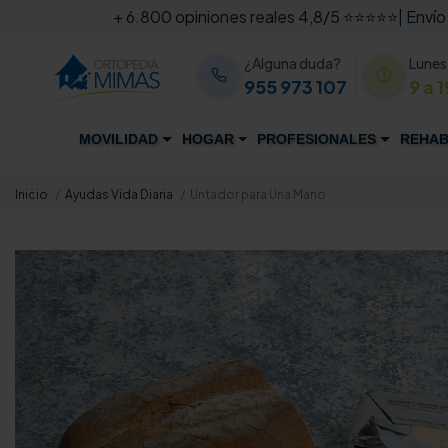
+ 6.800 opiniones reales 4,8/5 ⭐⭐⭐⭐⭐
| Envío
¿Alguna duda?
Lunes
955 973 107
9 a 1
MOVILIDAD
HOGAR
PROFESIONALES
REHAB
Inicio
Ayudas Vida Diaria
Untador para Una Mano