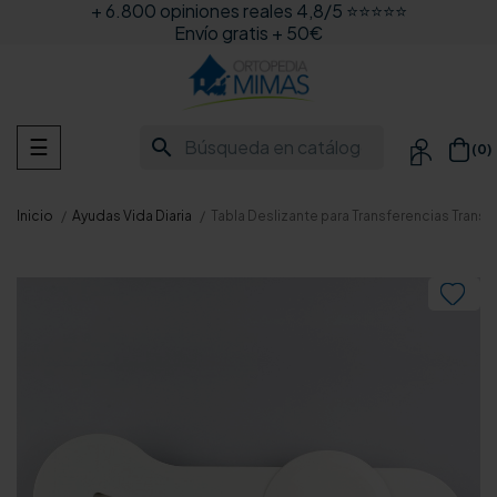
+ 6.800 opiniones reales 4,8/5 ⭐⭐⭐⭐⭐
Envío gratis + 50€
Navegación
search
☰
(0)

de
palanca
Inicio
Ayudas Vida Diaria
Tabla Deslizante para Transferencias Trans
