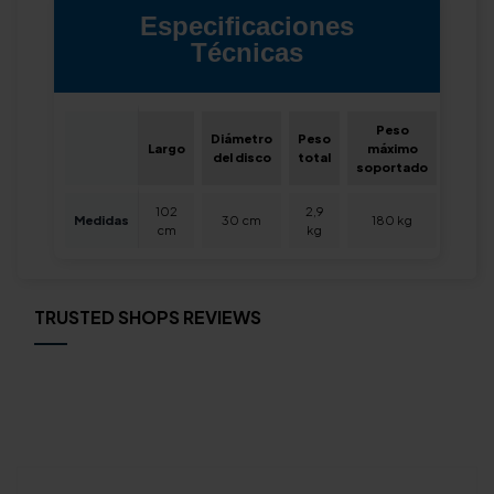
Especificaciones
Técnicas
Peso
Diámetro
Peso
Largo
máximo
del disco
total
soportado
102
2,9
Medidas
30 cm
180 kg
cm
kg
TRUSTED SHOPS REVIEWS