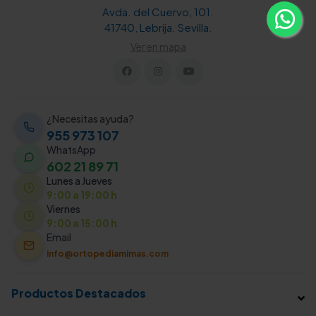
Avda. del Cuervo, 101.
41740, Lebrija. Sevilla.
Ver en mapa
¿Necesitas ayuda?
955 973 107
WhatsApp
602 21 89 71
Lunes a Jueves
9:00 a 19:00 h
Viernes
9:00 a 15:00 h
Email
info@ortopediamimas.com
Productos Destacados