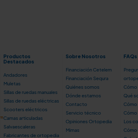
Productos
Sobre Nosotros
FAQs
Destacados
Financiación Cetelem
Pregun
Andadores
Financiación Sequra
ortop
Muletas
Quiénes somos
Cómo u
Sillas de ruedas manuales
Dónde estamos
Qué so
Sillas de ruedas eléctricas
Contacto
Cómo e
Scooters eléctricos
Servicio técnico
Cómo e
om
Camas articuladas
Opiniones Ortopedia
Los co
Salvaescaleras
Mimas
Cómo s
Fabricantes de ortopedia