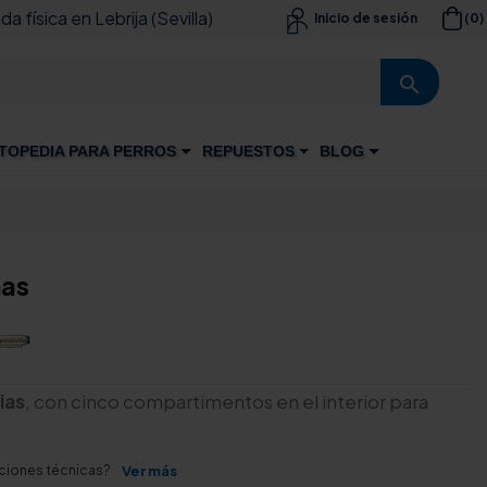
da física en Lebrija (Sevilla)
(0)
Inicio de sesión

search
TOPEDIA PARA PERROS
REPUESTOS
BLOG
mas
ias
, con cinco compartimentos en el interior para
aciones técnicas?
Ver más