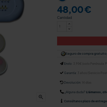
48,00 €
Cantidad
Seguro de compra gratuito
Envío:
3,95€ (solo Península. Pa
Garantía:
3 años (Servicio Pos
Devolución:
14 días
¿Alguna duda?
Llámanos, cli

Consúltanos
plazo de entrega