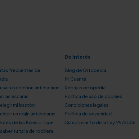
De Interés
tas frecuentes de
Blog de Ortopedia
edia
Mi Cuenta
sar un colchón antiescaras
Rebajas ortopedia
n las escaras
Política de uso de cookies
legir mi bastón
Condiciones legales
legir un cojín antiescaras
Política de privacidad
lores de las Kinesio Tape
Cumplimiento de la Ley 29/2006
aber tu talla de rodillera