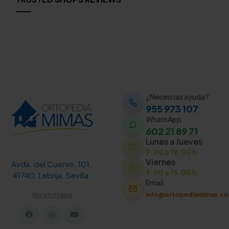
¿Necesitas ayuda?
955 973 107
WhatsApp
602 21 89 71
Lunes a Jueves
9:00 a 19:00 h
Viernes
Avda. del Cuervo, 101.
9:00 a 15:00 h
41740, Lebrija. Sevilla.
Email
Ver en mapa
info@ortopediamimas.c