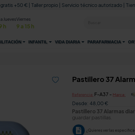
 gratis +50 € | Taller propio | Servicio técnico autorizado | Tien
 a Jueves
Viernes
9 h
9 a 15 h
ILITACIÓN
INFANTIL
VIDA DIARIA
PARAFARMACIA
OR
Pastillero 37 Alar

F-A37 -
Referencia:
Marca:
Desde:
48,00 €
Pastillero 37 Alarmas diar
guardar pastillas.
¿Quieres ver las especific