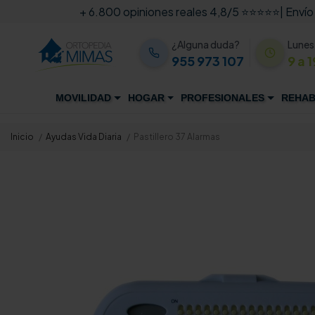
+ 6.800 opiniones reales 4,8/5 ⭐⭐⭐⭐⭐
| Envío
¿Alguna duda?
Lunes
955 973 107
9 a 1
MOVILIDAD
HOGAR
PROFESIONALES
REHAB
Inicio
Ayudas Vida Diaria
Pastillero 37 Alarmas