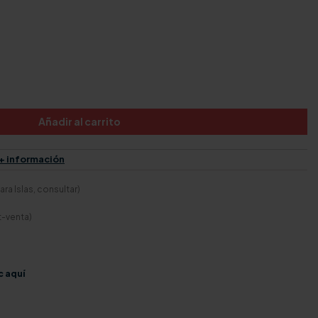
Añadir al carrito
+ información
ra Islas, consultar)
t-venta)
c aquí