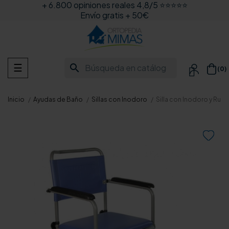
+ 6.800 opiniones reales 4,8/5 ⭐⭐⭐⭐⭐
Envío gratis + 50€
Navegación
search
☰
(0)

de
palanca
Inicio
Ayudas de Baño
Sillas con Inodoro
Silla con Inodoro y Rued
