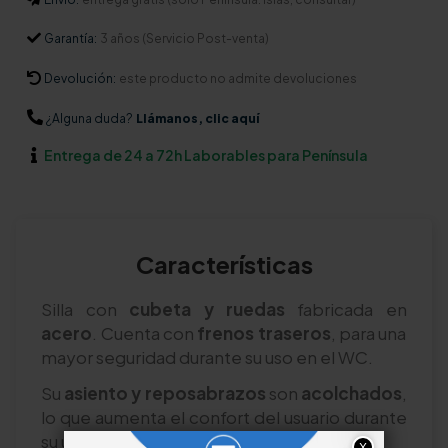
Garantía:
3 años (Servicio Post-venta)
Devolución:
este producto no admite devoluciones
¿Alguna duda?
Llámanos, clic aquí
Entrega de 24 a 72h Laborables para Península
Características
Silla con
cubeta y ruedas
fabricada en
acero
. Cuenta con
frenos traseros
, para una
mayor seguridad durante su uso en el WC.
Su
asiento y reposabrazos
son
acolchados
,
lo que aumenta el confort del usuario durante
su uso.