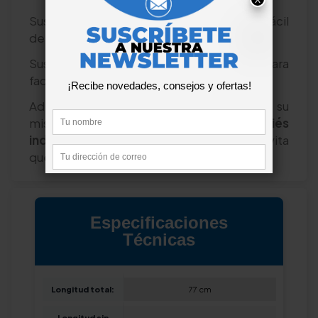
Sus
ruedas giratorias
hace que sea muy fácil
de desplazar por el cuidador.
Sus
reposabrazos
son
abatibl
es, para
facilitar las transferencias.
Además, lo que la diferencia de otras de su
misma categoría, es que cuenta
reposapiés
individuales y cinta de sujeción
, que evita
que los pies se deslicen hacia atrás.
Especificaciones
Técnicas
Longitud total:
77 cm
Longitud sin