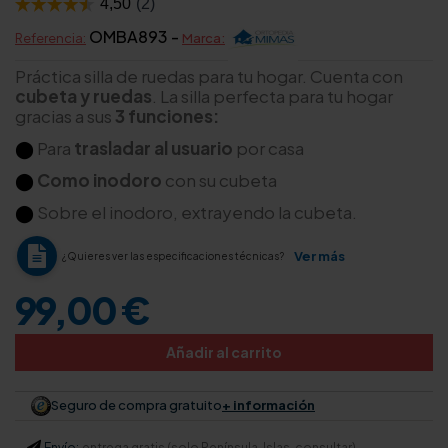
OMBA893 -
Referencia:
Marca:
Práctica silla de ruedas para tu hogar. Cuenta con
cubeta y ruedas
. La silla perfecta para tu hogar
gracias a sus
3 funciones:
⬤
Para
trasladar al usuario
por casa
⬤
Como inodoro
con su cubeta
⬤
Sobre el inodoro, extrayendo la cubeta.
Ver más
¿Quieres ver las especificaciones técnicas?
99,00 €
Añadir al carrito
Seguro de compra gratuito
+ información
Envío:
entrega gratis (solo Península. Islas, consultar)