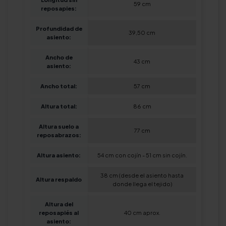
59 cm
reposapies:
Profundidad de
39,50 cm
asiento:
Ancho de
43 cm
asiento:
Ancho total:
57 cm
Altura total:
86 cm
Altura suelo a
77 cm
reposabrazos:
Altura asiento:
54 cm con cojín - 51 cm sin cojín.
38 cm (desde el asiento hasta
Altura respaldo
donde llega el tejido)
Altura del
reposapiés al
40 cm aprox.
asiento: