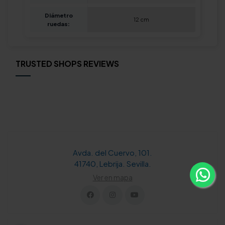
Diámetro
12 cm
ruedas:
TRUSTED SHOPS REVIEWS
Avda. del Cuervo, 101.
41740, Lebrija. Sevilla.
Ver en mapa