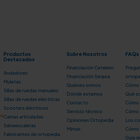
Productos
Sobre Nosotros
FAQs
Destacados
Financiación Cetelem
Pregun
Andadores
Financiación Sequra
ortop
Muletas
Quiénes somos
Cómo u
Sillas de ruedas manuales
Dónde estamos
Qué so
Sillas de ruedas eléctricas
Contacto
Cómo e
Scooters eléctricos
Servicio técnico
Cómo e
om
Camas articuladas
Opiniones Ortopedia
Los co
Salvaescaleras
Mimas
Cómo s
Fabricantes de ortopedia
Guía 