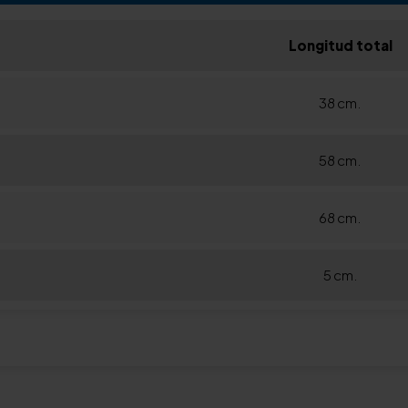
Longitud total
38 cm.
58 cm.
68 cm.
5 cm.