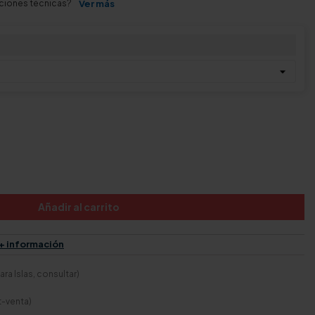
aciones técnicas?
Ver más
Añadir al carrito
+ información
ra Islas, consultar)
t-venta)