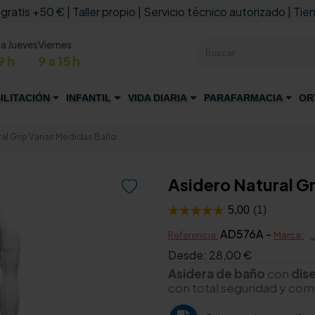
 gratis +50 € | Taller propio | Servicio técnico autorizado | Tien
 a Jueves
Viernes
9 h
9 a 15 h
ILITACIÓN
INFANTIL
VIDA DIARIA
PARAFARMACIA
OR
al Grip Varias Medidas Baño
Asidero Natural G

AD576A -
Referencia:
Marca:
Desde:
28,00 €
Asidera de baño
con
dis
con total seguridad y co