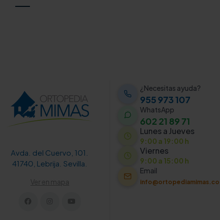
¿Necesitas ayuda?
955 973 107
WhatsApp
602 21 89 71
Lunes a Jueves
9:00 a 19:00 h
Viernes
Avda. del Cuervo, 101.
9:00 a 15:00 h
41740, Lebrija. Sevilla.
Email
Ver en mapa
info@ortopediamimas.c