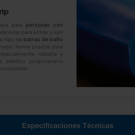
rip
ica para
personas con
cional para entrar y salir
te tipo de
barras de baño
mejor forma posible para
especialmente robusta y
e plástico polipropileno
 inoxidable.
Especificaciones Técnicas