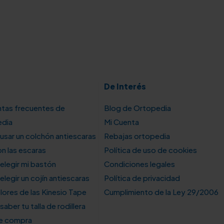
De Interés
tas frecuentes de
Blog de Ortopedia
edia
Mi Cuenta
sar un colchón antiescaras
Rebajas ortopedia
n las escaras
Política de uso de cookies
legir mi bastón
Condiciones legales
legir un cojín antiescaras
Política de privacidad
lores de las Kinesio Tape
Cumplimiento de la Ley 29/2006
aber tu talla de rodillera
de compra