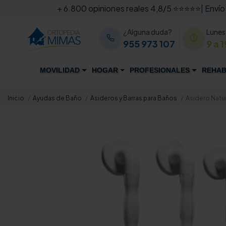
+ 6.800 opiniones reales 4,8/5 ⭐⭐⭐⭐⭐
| Envío
¿Alguna duda?
Lunes
955 973 107
9 a 1
MOVILIDAD
HOGAR
PROFESIONALES
REHAB
Inicio
Ayudas de Baño
Asideros y Barras para Baños
Asidero Natur