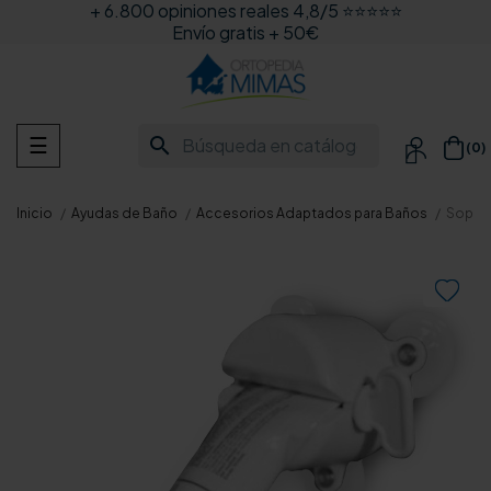
+ 6.800 opiniones reales 4,8/5 ⭐⭐⭐⭐⭐
Envío gratis + 50€
Navegación
search
☰
(0)

de
palanca
Inicio
Ayudas de Baño
Accesorios Adaptados para Baños
Soport
