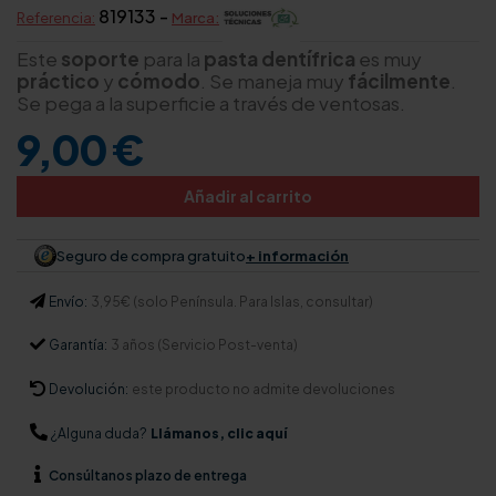
819133 -
Referencia:
Marca:
Este
soporte
para la
pasta
dentífrica
es muy
práctico
y
cómodo
. Se maneja muy
fácilmente
.
Se pega a la superficie a través de ventosas.
9,00 €
Añadir al carrito
Seguro de compra gratuito
+ información
Envío:
3,95€ (solo Península. Para Islas, consultar)
Garantía:
3 años (Servicio Post-venta)
Devolución:
este producto no admite devoluciones
¿Alguna duda?
Llámanos, clic aquí
Consúltanos
plazo de entrega