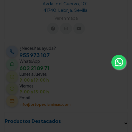
Avda. del Cuervo, 101.
41740, Lebrija. Sevilla.
Ver en mapa
¿Necesitas ayuda?
955 973 107
WhatsApp
602 21 89 71
Lunes a Jueves
9:00 a 19:00 h
Viernes
9:00 a 15:00 h
Email
info@ortopediamimas.com
Productos Destacados