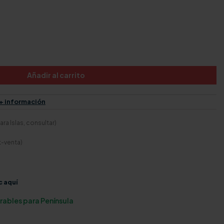
Añadir al carrito
+ información
ra Islas, consultar)
t-venta)
c aquí
orables para Península