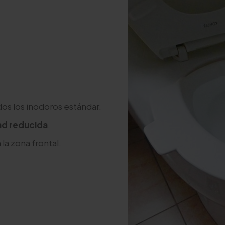
dos los inodoros estándar.
ad reducida
.
 la zona frontal.