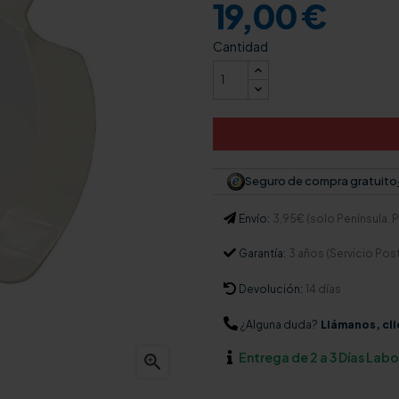
19,00 €
Cantidad
Seguro de compra gratuito
Envío:
3,95€ (solo Península. Pa
Garantía:
3 años (Servicio Pos
Devolución:
14 días
¿Alguna duda?
Llámanos, cli
Entrega de 2 a 3 Días Lab
