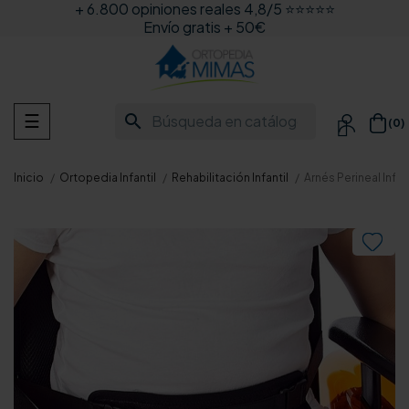
+ 6.800 opiniones reales 4,8/5 ⭐⭐⭐⭐⭐
Envío gratis + 50€
Navegación
search
☰
(0)

de
palanca
Inicio
Ortopedia Infantil
Rehabilitación Infantil
Arnés Perineal Infan
