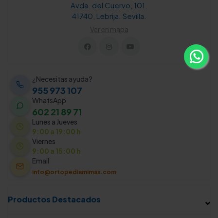
Avda. del Cuervo, 101.
41740, Lebrija. Sevilla.
Ver en mapa
¿Necesitas ayuda?
955 973 107
WhatsApp
602 21 89 71
Lunes a Jueves
9:00 a 19:00 h
Viernes
9:00 a 15:00 h
Email
info@ortopediamimas.com
Productos Destacados