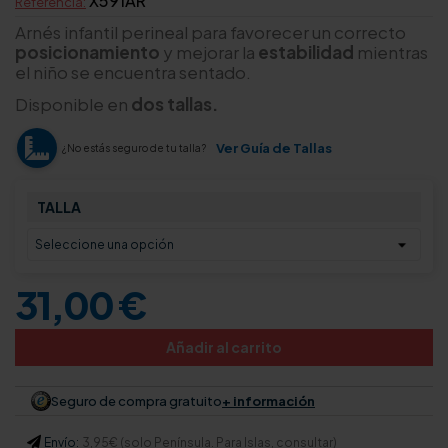
X591AR
Referencia:
Arnés infantil perineal para favorecer un correcto
posicionamiento
y mejorar la
estabilidad
mientras
el niño se encuentra sentado.
Disponible en
dos tallas.
Ver Guía de Tallas
¿No estás seguro de tu talla?
TALLA
31,00 €
Añadir al carrito
Seguro de compra gratuito
+ información
Envío:
3,95€ (solo Península. Para Islas, consultar)