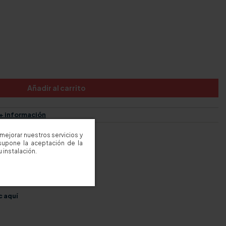
Añadir al carrito
+ información
mejorar nuestros servicios y
ra Islas, consultar)
supone la aceptación de la
 instalación.
t-venta)
c aquí