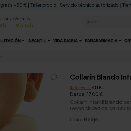
 gratis +50 € | Taller propio | Servicio técnico autorizado | Tien
 a Jueves
Viernes
9 h
9 a 15 h
ILITACIÓN
INFANTIL
VIDA DIARIA
PARAFARMACIA
OR
ntil
Collarín Blando Inf

401CI
Referencia:
Desde:
17,00 €
Collarín infantil
blando
par
necesidades de los más 
Color
Beige.