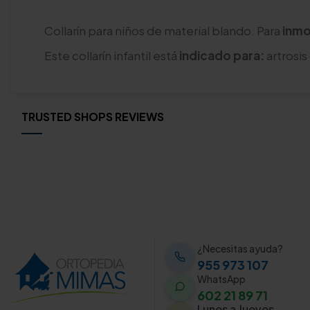
Collarín para niños de material blando. Para
inmo
Este collarín infantil está
indicado para:
artrosis
TRUSTED SHOPS REVIEWS
¿Necesitas ayuda?
955 973 107
WhatsApp
602 21 89 71
Lunes a Jueves