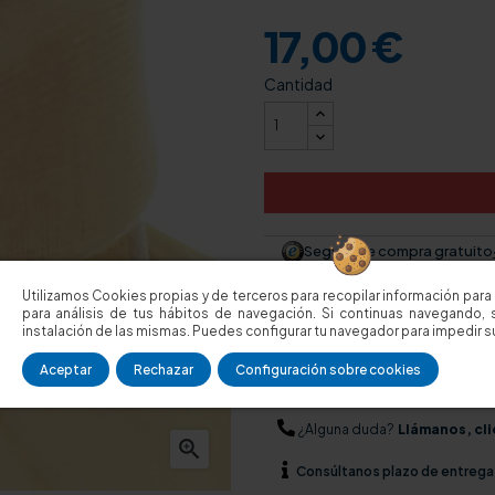
17,00 €
Cantidad
Seguro de compra gratuito
Utilizamos Cookies propias y de terceros para recopilar información para 
Envío:
3,95€ (solo Península. Pa
para análisis de tus hábitos de navegación. Si continuas navegando, 
instalación de las mismas. Puedes configurar tu navegador para impedir su
Garantía:
3 años (Servicio Pos
Aceptar
Rechazar
Configuración sobre cookies
Devolución:
14 días
¿Alguna duda?
Llámanos, cli

Consúltanos
plazo de entrega