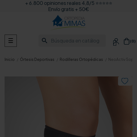
+ 6.800 opiniones reales 4,8/5 ⭐⭐⭐⭐⭐
Envío gratis + 50€
Navegación
search
☰
(0)

de
palanca
Inicio
Órtesis Deportivas
Rodilleras Ortopédicas
NeoActiv Soport
