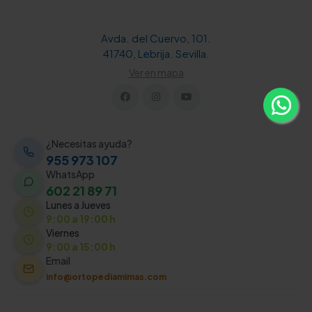
Avda. del Cuervo, 101.
41740, Lebrija. Sevilla.
Ver en mapa
¿Necesitas ayuda?
955 973 107
WhatsApp
602 21 89 71
Lunes a Jueves
9:00 a 19:00 h
Viernes
9:00 a 15:00 h
Email
info@ortopediamimas.com