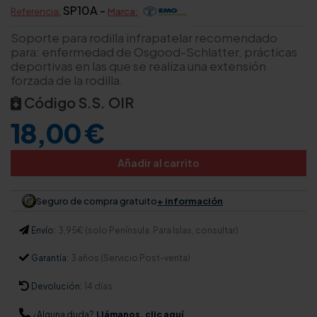
SP10A -
Referencia:
Marca:
Soporte para rodilla infrapatelar recomendado
para: enfermedad de Osgood-Schlatter, prácticas
deportivas en las que se realiza una extensión
forzada de la rodilla.
Código S.S. OIR
18,00 €
Añadir al carrito
Seguro de compra gratuito
+ información
Envío:
3,95€ (solo Península. Para Islas, consultar)
Garantía:
3 años (Servicio Post-venta)
Devolución:
14 días
¿Alguna duda?
Llámanos, clic aquí