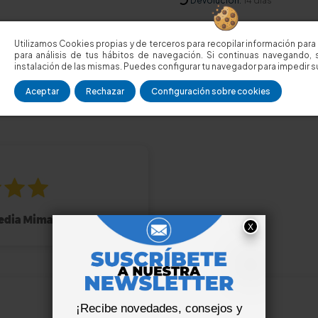
Devolución:
14 días
¿Alguna duda?
Llámanos, cli
Utilizamos Cookies propias y de terceros para recopilar información para 
para análisis de tus hábitos de navegación. Si continuas navegando, 
Consúltanos
plazo de entrega
instalación de las mismas. Puedes configurar tu navegador para impedir su
Aceptar
Rechazar
Configuración sobre cookies