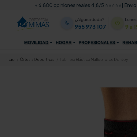
+ 6.800 opiniones reales 4,8/5 ⭐⭐⭐⭐⭐
| Envío
¿Alguna duda?
Lunes
955 973 107
9 a 1
MOVILIDAD
HOGAR
PROFESIONALES
REHAB
Inicio
Órtesis Deportivas
Tobillera Elástica Malleoforce DonJoy