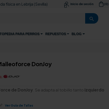
da física en Lebrija (Sevilla)
(0)
Inicio de sesión

search
TOPEDIA PARA PERROS
REPUESTOS
BLOG
 Malleoforce DonJoy
a:
oforce de DonJoy
. Se adapta al tobillo tanto
izquierdo
a?
Ver Guía de Tallas