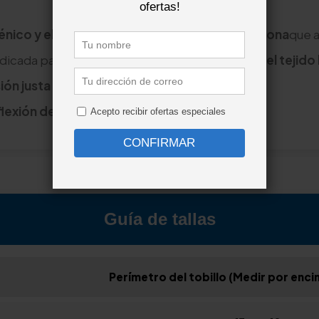
Tobillera elástica DonJoy
énico y elástico
, contiene un
refuerzo de silicona
que a
indicada para usuarios con
dolor o inflamación del tejido
ón justa para hacerla cómoda
.
lexión de la articulación
.
Guía de tallas
Perímetro del tobillo (Medir por enci