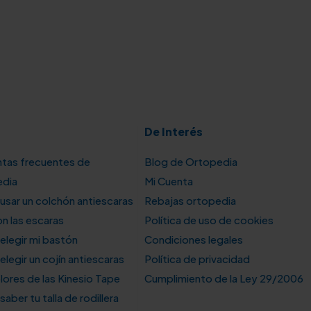
De Interés
tas frecuentes de
Blog de Ortopedia
edia
Mi Cuenta
sar un colchón antiescaras
Rebajas ortopedia
n las escaras
Política de uso de cookies
legir mi bastón
Condiciones legales
legir un cojín antiescaras
Política de privacidad
lores de las Kinesio Tape
Cumplimiento de la Ley 29/2006
aber tu talla de rodillera