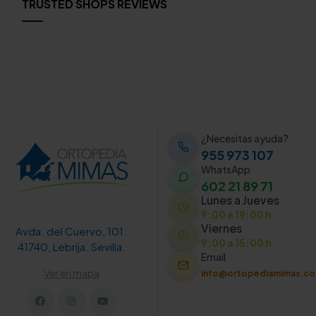
TRUSTED SHOPS REVIEWS
¿Necesitas ayuda?
955 973 107
WhatsApp
602 21 89 71
Lunes a Jueves
9:00 a 19:00 h
Viernes
Avda. del Cuervo, 101.
9:00 a 15:00 h
41740, Lebrija. Sevilla.
Email
Ver en mapa
info@ortopediamimas.c