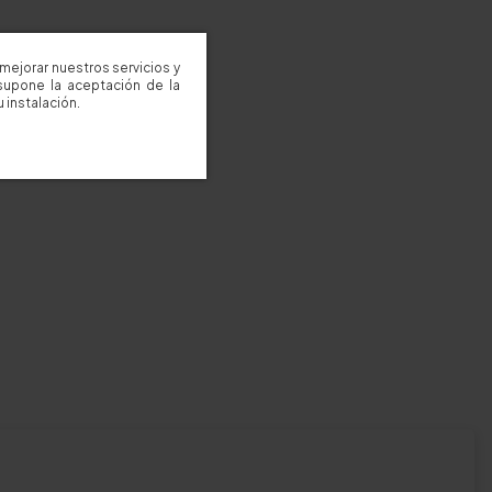
c aquí
mejorar nuestros servicios y
supone la aceptación de la
 instalación.