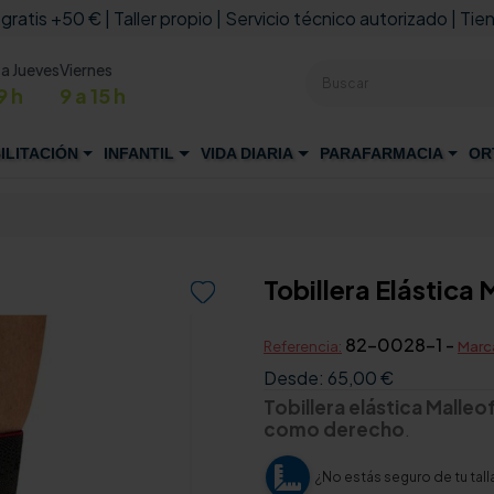
 gratis +50 € | Taller propio | Servicio técnico autorizado | Tien
 a Jueves
Viernes
9 h
9 a 15 h
ILITACIÓN
INFANTIL
VIDA DIARIA
PARAFARMACIA
OR
Tobillera Elástica

82-0028-1 -
Referencia:
Marc
Desde:
65,00 €
Tobillera elástica Malle
como derecho
.
¿No estás seguro de tu tall