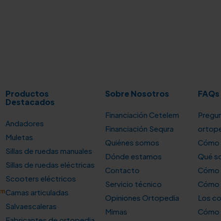
Productos
Sobre Nosotros
FAQs
Destacados
Financiación Cetelem
Pregun
Andadores
Financiación Sequra
ortop
Muletas
Quiénes somos
Cómo u
Sillas de ruedas manuales
Dónde estamos
Qué so
Sillas de ruedas eléctricas
Contacto
Cómo e
Scooters eléctricos
Servicio técnico
Cómo e
om
Camas articuladas
Opiniones Ortopedia
Los co
Salvaescaleras
Mimas
Cómo s
Fabricantes de ortopedia