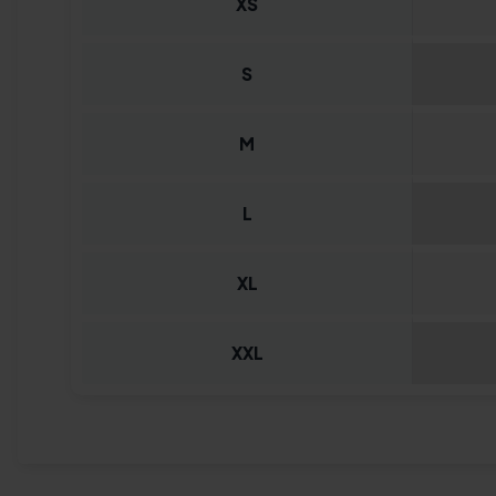
XS
S
M
L
XL
XXL