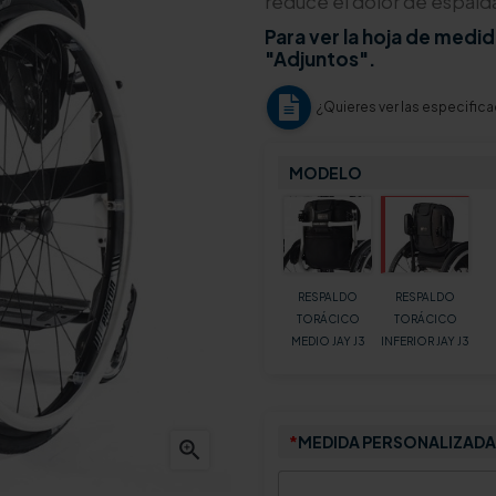
reduce el dolor de espalda
Para ver la hoja de medid
"Adjuntos".
¿Quieres ver las especific
MODELO
RESPALDO
RESPALDO
TORÁCICO
TORÁCICO
MEDIO JAY J3
INFERIOR JAY J3
*
MEDIDA PERSONALIZADA
