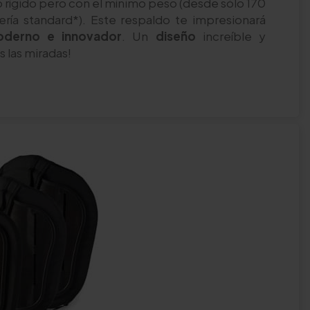
o rígido pero con el mínimo peso (desde sólo 170
ría standard*). Este respaldo te impresionará
derno e innovador
. Un
diseño
increíble y
 las miradas!