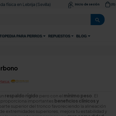
da física en Lebrija (Sevilla)
(0)
Inicio de sesión

search
TOPEDIA PARA PERROS
REPUESTOS
BLOG
arbono
Marca:
 un
respaldo rígido
pero con el
mínimo peso
. El
e proporciona importantes
beneficios clínicos y
a parte superior del tronco favoreciendo la alineación
 de extremidades superiores, mejora tu estabilidad y