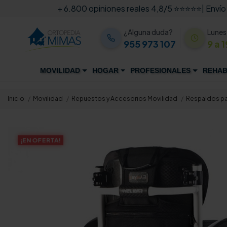
+ 6.800 opiniones reales 4,8/5 ⭐⭐⭐⭐⭐
| Envío
¿Alguna duda?
Lunes
955 973 107
9 a 1
MOVILIDAD
HOGAR
PROFESIONALES
REHAB
Inicio
Movilidad
Repuestos y Accesorios Movilidad
Respaldos par
¡EN OFERTA!