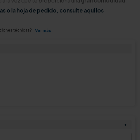
 a la vez que te proporciona una
gran comodidad
.
as o la hoja de pedido, consulte aquí los
aciones técnicas?
Ver más
▼