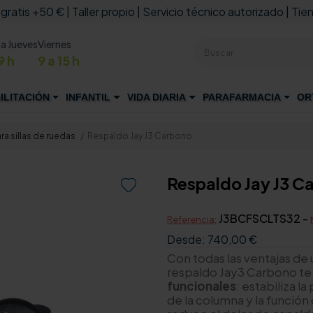
 gratis +50 € | Taller propio | Servicio técnico autorizado | Tien
 a Jueves
Viernes
9 h
9 a 15 h
ILITACIÓN
INFANTIL
VIDA DIARIA
PARAFARMACIA
OR
a sillas de ruedas
Respaldo Jay J3 Carbono
Respaldo Jay J3 C

J3BCFSCLTS32 -
Referencia:
Desde:
740,00 €
Con todas las ventajas de
respaldo Jay3 Carbono t
funcionales
: estabiliza l
de la columna y la función