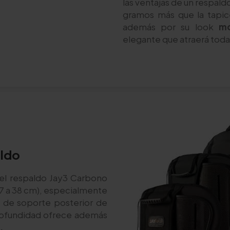
las ventajas de un respald
gramos más que la tapice
además por su look
mo
elegante que atraerá todas
aldo
.el respaldo Jay3 Carbono
7 a 38 cm), especialmente
d de soporte posterior de
ofundidad ofrece además
.