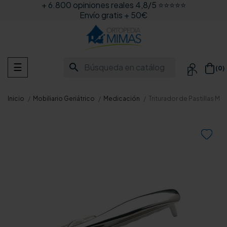
+ 6.800 opiniones reales 4,8/5 ⭐⭐⭐⭐⭐
Envío gratis + 50€
Navegación
search
☰
(0)

de
palanca
Inicio
Mobiliario Geriátrico
Medicación
Triturador de Pastillas Me
