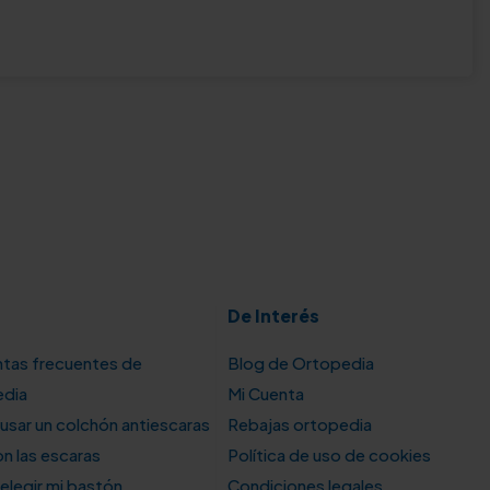
De Interés
tas frecuentes de
Blog de Ortopedia
edia
Mi Cuenta
sar un colchón antiescaras
Rebajas ortopedia
n las escaras
Política de uso de cookies
legir mi bastón
Condiciones legales