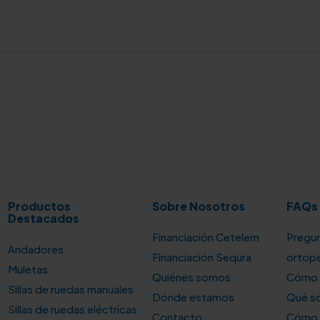
Productos
Sobre Nosotros
FAQs
Destacados
Financiación Cetelem
Pregun
Andadores
Financiación Sequra
ortop
Muletas
Quiénes somos
Cómo u
Sillas de ruedas manuales
Dónde estamos
Qué so
Sillas de ruedas eléctricas
Contacto
Cómo e