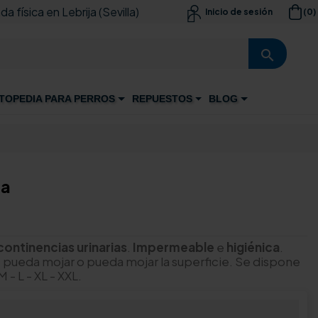
da física en Lebrija (Sevilla)
(0)
Inicio de sesión

search
TOPEDIA PARA PERROS
REPUESTOS
BLOG
ia
continencias
urinarias
.
Impermeable
e
higiénica
.
 pueda mojar o pueda mojar la superficie. Se dispone
M - L - XL - XXL.