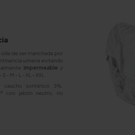
cia
 silla de ser manchada por
ntinencia urinaria evitando
otalmente
impermeable
y
 S - M - L - XL - XXL.
 y caucho sontético 3%.
º con jabón neutro, no