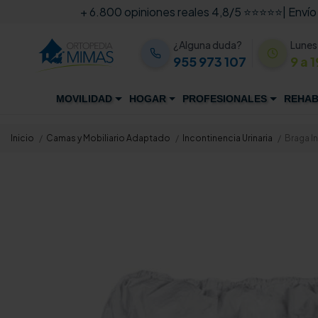
+ 6.800 opiniones reales 4,8/5 ⭐⭐⭐⭐⭐
| Envío
¿Alguna duda?
Lunes
955 973 107
9 a 1
MOVILIDAD
HOGAR
PROFESIONALES
REHAB
Inicio
Camas y Mobiliario Adaptado
Incontinencia Urinaria
Braga I