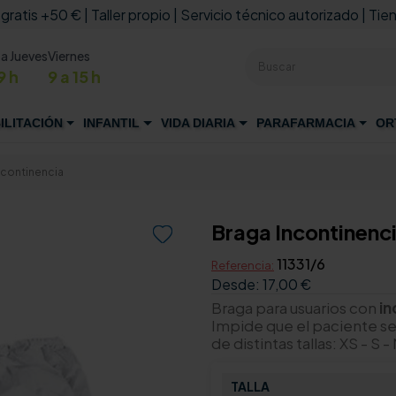
 gratis +50 € | Taller propio | Servicio técnico autorizado | Tien
 a Jueves
Viernes
9 h
9 a 15 h
ILITACIÓN
INFANTIL
VIDA DIARIA
PARAFARMACIA
OR
ncontinencia
Braga Incontinenc

11331/6
Referencia:
Desde:
17,00 €
Braga para usuarios con
in
Impide que el paciente se
de distintas tallas: XS - S - 
TALLA