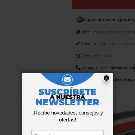
Seguro de compra gratuito
Envío:
entrega gratis (solo Pení
Garantía:
3 años (Servicio Pos
Devolución:
14 días
¿Alguna duda?
Llámanos, cli
Consúltanos
plazo de entrega