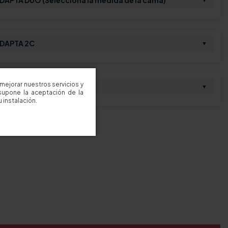
DAPTA 2C
▼
mejorar nuestros servicios y
TA
▼
supone la aceptación de la
 instalación.
s, consúltanos.