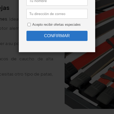
ejas
nes
. Ideal para
parejas
.
otor alemán DewertOkin,
ver a su posición horizontal
cos de caucho de alta
cesitas otro tipo de patas,