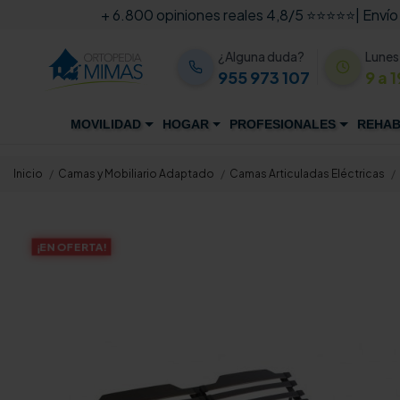
+ 6.800 opiniones reales 4,8/5 ⭐⭐⭐⭐⭐
| Envío
¿Alguna duda?
Lunes
955 973 107
9 a 1
MOVILIDAD
HOGAR
PROFESIONALES
REHAB
Inicio
Camas y Mobiliario Adaptado
Camas Articuladas Eléctricas
¡EN OFERTA!