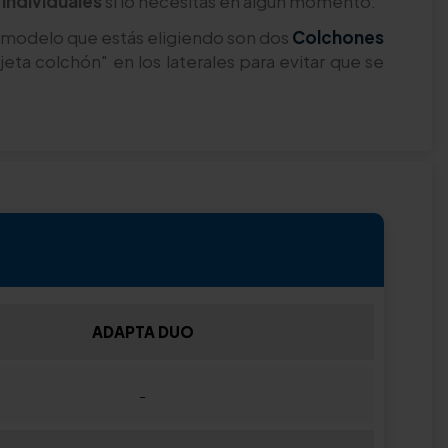
individuales
si lo necesitas en algún momento.
l modelo que estás eligiendo son dos
Colchones
eta colchón" en los laterales para evitar que se
ADAPTA DUO
-