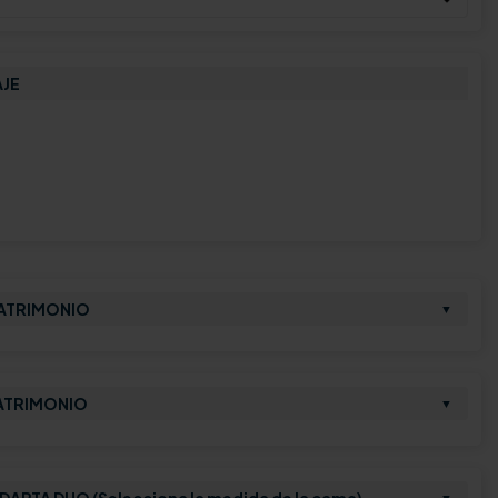
AJE
MATRIMONIO
▼
ATRIMONIO
▼
PTA DUO (Selecciona la medida de la cama)
▼