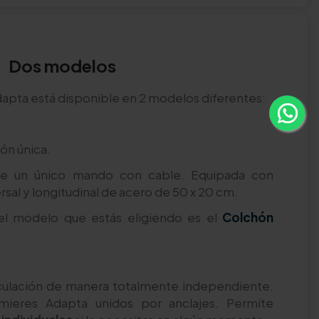
Dos modelos
apta está disponible en 2 modelos diferentes:
ón única.
te un único mando con cable. Equipada con
rsal y longitudinal de acero de 50 x 20 cm.
el modelo que estás eligiendo es el
Colchón
iculación de manera totalmente independiente.
ieres Adapta unidos por anclajes. Permite