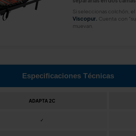
separarlas en dos camas 
Si seleccionas colchón, e
Viscopur.
Cuenta con "suj
muevan.
Especificaciones Técnicas
ADAPTA 2C
✓