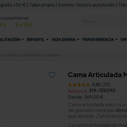
 gratis +50 € | Taller propio | Servicio técnico autorizado | Tien
 a Jueves
Viernes
9 h
9 a 15 h
ILITACIÓN
INFANTIL
VIDA DIARIA
PARAFARMACIA
OR
Cama Articulada Matrimonio Adapta
Cama Articulada 

319-135090
Referencia:
Desde:
369,00 €
Cama articulada eléctrica
de grandes medidas
desd
que deseas. ¡También pu
¡La cama articulada de m