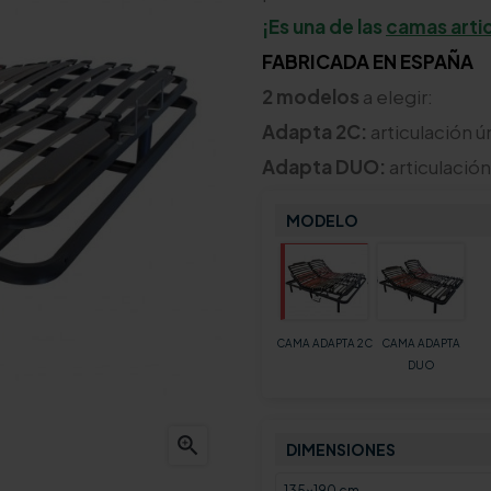
¡Es una de las
camas arti
FABRICADA EN ESPAÑA
2 modelos
a elegir:
Adapta 2C:
articulación ú
Adapta DUO:
articulació
MODELO
CAMA ADAPTA 2C
CAMA ADAPTA
DUO

DIMENSIONES