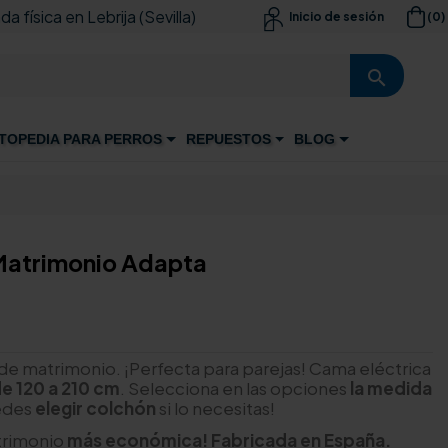
da física en Lebrija (Sevilla)
(0)
Inicio de sesión

search
TOPEDIA PARA PERROS
REPUESTOS
BLOG
Matrimonio Adapta
 de matrimonio. ¡Perfecta para parejas! Cama eléctrica
e 120 a 210 cm
. Selecciona en las opciones
la medida
edes
elegir colchón
si lo necesitas!
atrimonio
más económica! Fabricada en España.