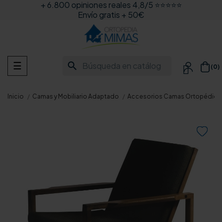
+ 6.800 opiniones reales 4,8/5 ⭐⭐⭐⭐⭐
Envío gratis + 50€
Navegación
search
☰
(0)

de
palanca
Inicio
Camas y Mobiliario Adaptado
Accesorios Camas Ortopédica
