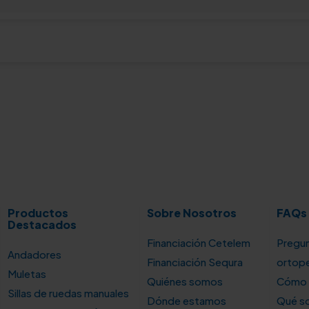
Productos
Sobre Nosotros
FAQs
Destacados
Financiación Cetelem
Pregun
Andadores
Financiación Sequra
ortop
Muletas
Quiénes somos
Cómo u
Sillas de ruedas manuales
Dónde estamos
Qué so