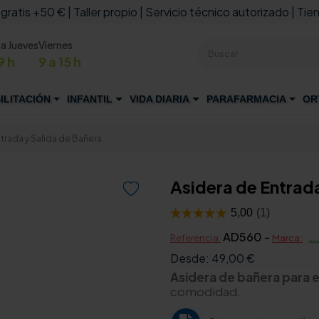
 gratis +50 € | Taller propio | Servicio técnico autorizado | Tien
 a Jueves
Viernes
9 h
9 a 15 h
ILITACIÓN
INFANTIL
VIDA DIARIA
PARAFARMACIA
OR
trada y Salida de Bañera
Asidera de Entrada

AD560 -
Referencia:
Marca:
Desde:
49,00 €
Asidera de bañera para en
comodidad.