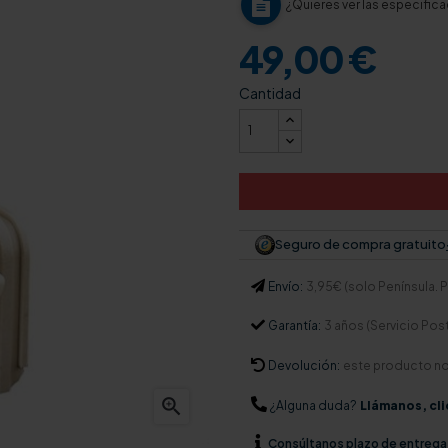
¿Quieres ver las especific
49,00 €
Cantidad
Seguro de compra gratuito
Envío:
3,95€ (solo Península. Pa
Garantía:
3 años (Servicio Pos
Devolución:
este producto n

¿Alguna duda?
Llámanos, cli
Consúltanos
plazo de entrega