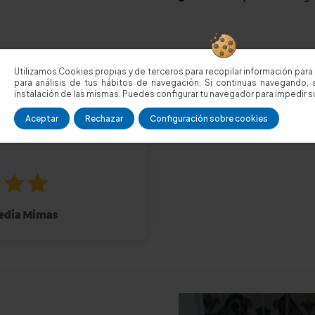
Utilizamos Cookies propias y de terceros para recopilar información para 
para análisis de tus hábitos de navegación. Si continuas navegando, 
instalación de las mismas. Puedes configurar tu navegador para impedir su
Aceptar
Rechazar
Configuración sobre cookies