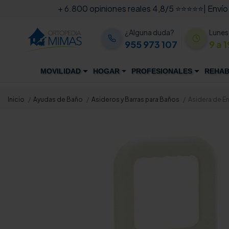
+ 6.800 opiniones reales 4,8/5 ⭐⭐⭐⭐⭐
| Envío
¿Alguna duda?
Lunes
955 973 107
9 a 1
MOVILIDAD
HOGAR
PROFESIONALES
REHAB
Inicio
Ayudas de Baño
Asideros y Barras para Baños
Asidera de En