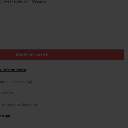
aciones técnicas?
Ver más
Añadir al carrito
+ información
ra Islas, consultar)
t-venta)
o admite devoluciones
c aquí