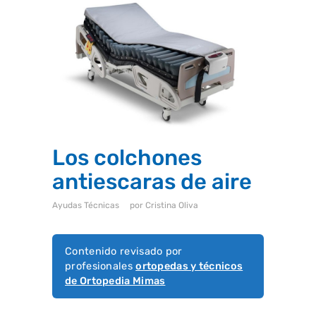
i
s
t
e
m
a
d
e
a
c
c
e
s
i
Los colchones
b
i
antiescaras de aire
l
i
d
Ayudas Técnicas
por
Cristina Oliva
a
d
.
Contenido revisado por
profesionales
ortopedas y técnicos
de Ortopedia Mimas