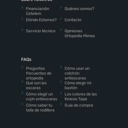
Financiación
Quiénes somos?
Cetelem
Dónde Estamos?
Contacto
Servicio técnico
Opiniones
Ortopedia Mimas
FAQs
Preguntas
Cómo usar un
frecuentes de
colchón
ortopedia
antiescaras
Qué son las
Cómo elegir mi
escaras
bastón
Cómo elegir un
Los colores de las
cojín antiescaras
Kinesio Tape
Cómo saber tu
Guía de compra
talla de rodillera