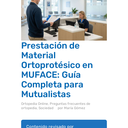
i
s
t
e
m
a
d
e
a
c
Prestación de
c
e
Material
s
i
Ortoprotésico en
b
i
l
MUFACE: Guía
i
d
Completa para
a
d
Mutualistas
.
Ortopedia Online
,
Preguntas frecuentes de
ortopedia
,
Sociedad
por
María Gómez
Contenido revisado por