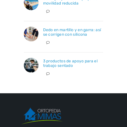
movilidad reducida
Dedo en martillo y en garra: así
se corrigen con silicona
3 productos de apoyo para el
trabajo sentado