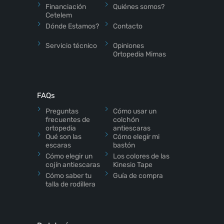
Financiación
Quiénes somos?
Cetelem
Dónde Estamos?
Contacto
Servicio técnico
Opiniones
Ortopedia Mimas
FAQs
Preguntas
Cómo usar un
frecuentes de
colchón
ortopedia
antiescaras
Qué son las
Cómo elegir mi
escaras
bastón
Cómo elegir un
Los colores de las
cojín antiescaras
Kinesio Tape
Cómo saber tu
Guía de compra
talla de rodillera