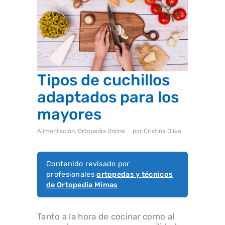
i
s
t
e
m
a
d
e
a
c
Tipos de cuchillos
c
e
adaptados para los
s
i
mayores
b
i
l
Alimentación
,
Ortopedia Online
por
Cristina Oliva
i
d
a
d
Contenido revisado por
.
profesionales
ortopedas y técnicos
de Ortopedia Mimas
Tanto a la hora de cocinar como al