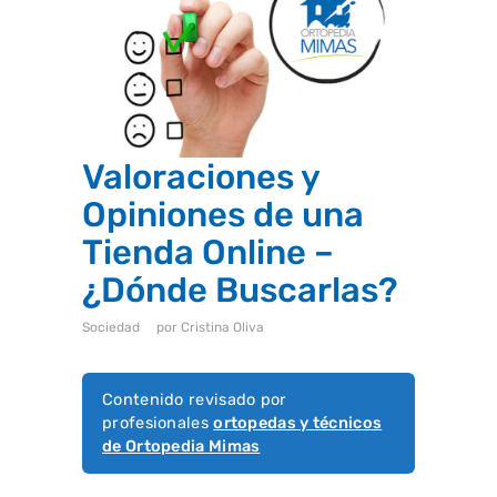
i
s
t
e
m
a
d
e
a
c
Valoraciones y
c
e
Opiniones de una
s
i
Tienda Online –
b
i
l
¿Dónde Buscarlas?
i
d
a
Sociedad
por
Cristina Oliva
d
.
Contenido revisado por
profesionales
ortopedas y técnicos
de Ortopedia Mimas