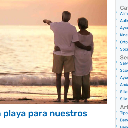
Ca
Alim
Aut
Ayu
Kine
Orto
Soc
Se
Salv
Scoo
Ayud
And
Sill
Sill
Ar
 playa para nuestros
Tipo
Bene
Bene