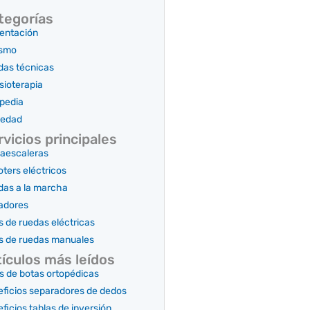
tegorías
entación
ismo
das técnicas
sioterapia
pedia
iedad
rvicios principales
aescaleras
ters eléctricos
as a la marcha
adores
as de ruedas eléctricas
as de ruedas manuales
tículos más leídos
s de botas ortopédicas
ficios separadores de dedos
ficios tablas de inversión