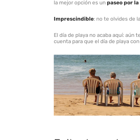
la mejor opción es un
paseo por la 
m
e
n
ú
Imprescindible
: no te olvides de 
d
e
a
El día de playa no acaba aquí: aún t
c
cuenta para que el día de playa co
c
e
s
i
b
i
l
i
d
a
d
.