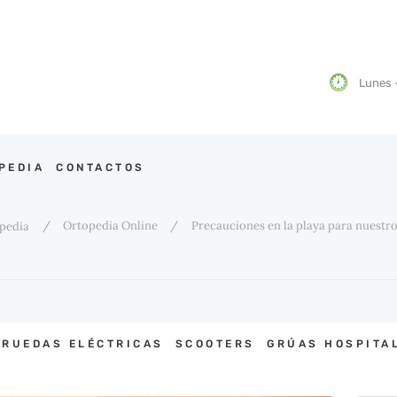
HOME
TIENDA ONLINE DE
BLOG DE ORTOPEDIA MIMAS
Lunes -
ra ortopedia online intentaremos ayudar en todo lo relacionado con nuestro pro
ORTOPEDIA
CONTACTOS
PEDIA
CONTACTOS
Ortopedia Online
Precauciones en la playa para nuestr
opedia
 RUEDAS ELÉCTRICAS
SCOOTERS
GRÚAS HOSPITA