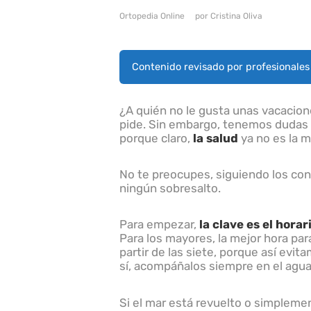
u
Ortopedia Online
por
Cristina Oliva
l
s
e
C
Contenido revisado por profesionale
o
n
t
r
¿A quién no le gusta unas vacacione
o
pide. Sin embargo, tenemos dudas 
l
porque claro,
la salud
ya no es la 
-
F
1
No te preocupes, siguiendo los con
0
p
ningún sobresalto.
a
r
a
Para empezar,
la clave es el horar
a
Para los mayores, la mejor hora par
b
partir de las siete, porque así ev
r
sí, acompáñalos siempre en el agua
i
r
e
Si el mar está revuelto o simpleme
l