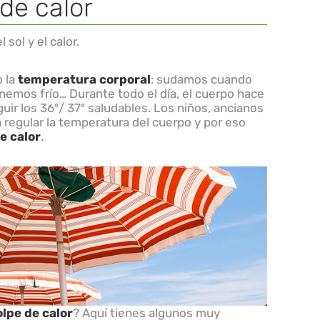
 de calor
 sol y el calor.
o la
temperatura corporal
: sudamos cuando
nemos frío… Durante todo el día, el cuerpo hace
ir los 36º/ 37º saludables. Los niños, ancianos
 regular la temperatura del cuerpo y por eso
e calor
.
lpe de calor
? Aquí tienes algunos muy