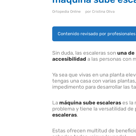
u
l
Ortopedia Online
por
Cristina Oliva
s
e
C
o
Contenido revisado por profesionale
n
t
r
o
Sin duda, las escaleras son
una de 
l
accesibilidad
a las personas con m
-
F
1
Ya sea que vivas en una planta ele
0
tengas una casa con varias plantas
p
impedimento para desarrollar las ta
a
r
a
a
La
máquina sube escaleras
es la 
b
problema y tiene la versatilidad de
r
escaleras
.
i
r
e
Estas ofrecen multitud de beneficios
l