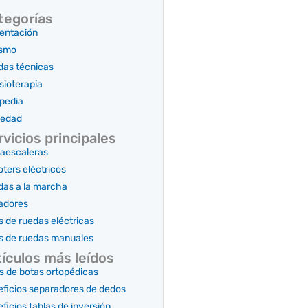
tegorías
entación
ismo
das técnicas
sioterapia
pedia
iedad
rvicios principales
aescaleras
ters eléctricos
as a la marcha
adores
as de ruedas eléctricas
as de ruedas manuales
tículos más leídos
s de botas ortopédicas
ficios separadores de dedos
ficios tablas de inversión