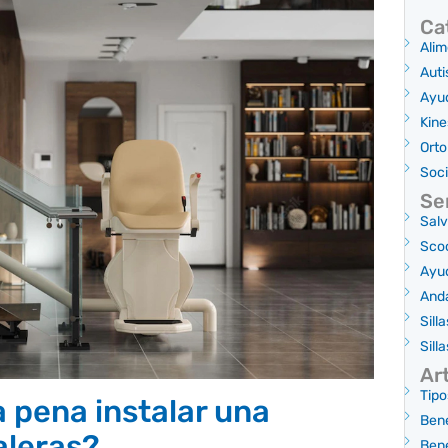
Ca
Alim
Aut
Ayu
Kine
Orto
Soc
Se
Salv
Scoo
Ayud
And
Sill
Sill
Ar
Tipo
 pena instalar una
Bene
aleras?
Bene