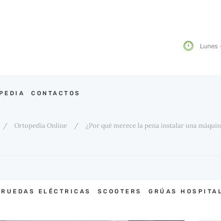
HOME
TIENDA ONLINE DE
BLOG DE ORTOPEDIA MIMAS
Lunes -
ra ortopedia online intentaremos ayudar en todo lo relacionado con nuestro pro
ORTOPEDIA
CONTACTOS
PEDIA
CONTACTOS
Ortopedia Online
¿Por qué merece la pena instalar una máquin
 RUEDAS ELÉCTRICAS
SCOOTERS
GRÚAS HOSPITA