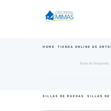
A
t
e
n
c
i
En blog de nuest
ó
n
:
E
s
HOME
TIENDA ONLINE DE ORTO
t
e
s
i
Posts de Ortopedia
t
i
o
c
u
e
n
t
SILLAS DE RUEDAS
SILLAS DE
a
c
o