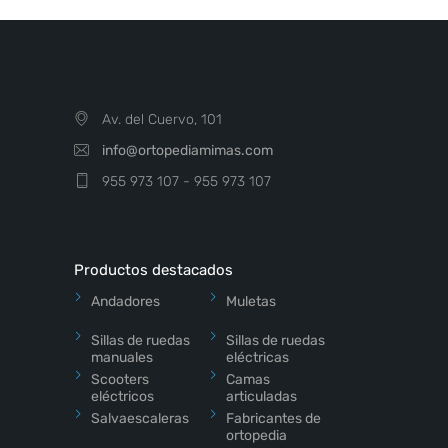
Av. del Cuervo, 101
info@ortopediamimas.com
955 973 107 - 955 973 107
Productos destacados
Andadores
Muletas
Sillas de ruedas
Sillas de ruedas
manuales
eléctricas
Scooters
Camas
eléctricos
articuladas
Salvaescaleras
Fabricantes de
ortopedia