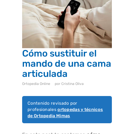
i
s
t
e
m
a
d
e
a
c
c
Cómo sustituir el
e
s
mando de una cama
i
b
i
articulada
l
i
d
Ortopedia Online
por
Cristina Oliva
a
d
.
Contenido revisado por
profesionales
ortopedas y técnicos
de Ortopedia Mimas